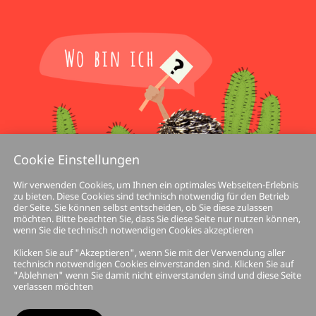
Cookie Einstellungen
Wir verwenden Cookies, um Ihnen ein optimales Webseiten-Erlebnis
zu bieten. Diese Cookies sind technisch notwendig für den Betrieb
der Seite. Sie können selbst entscheiden, ob Sie diese zulassen
möchten. Bitte beachten Sie, dass Sie diese Seite nur nutzen können,
wenn Sie die technisch notwendigen Cookies akzeptieren
Klicken Sie auf "Akzeptieren", wenn Sie mit der Verwendung aller
technisch notwendigen Cookies einverstanden sind. Klicken Sie auf
"Ablehnen" wenn Sie damit nicht einverstanden sind und diese Seite
verlassen möchten