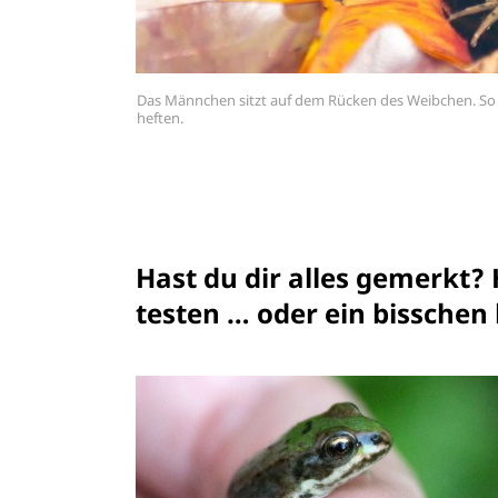
Das Männchen sitzt auf dem Rücken des Weibchen. So
heften.
Hast du dir alles gemerkt?
testen … oder ein bisschen