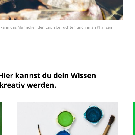
unspla
 kann das Männchen den Laich befruchten und ihn an Pflanzen
 Hier kannst du dein Wissen
 kreativ werden.